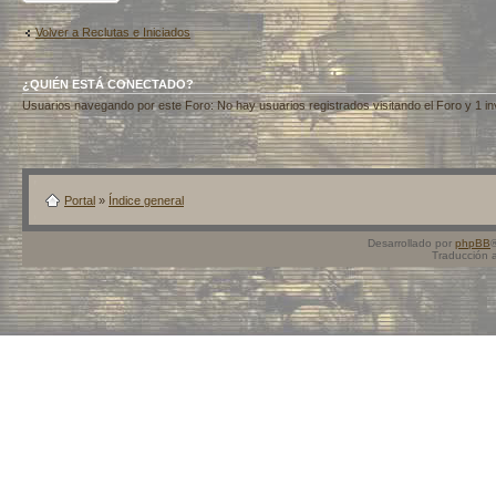
Volver a Reclutas e Iniciados
¿QUIÉN ESTÁ CONECTADO?
Usuarios navegando por este Foro: No hay usuarios registrados visitando el Foro y 1 in
Portal
»
Índice general
Desarrollado por
phpBB
Traducción 