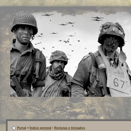
Portal
»
Índice general
‹
Reclutas e Iniciados