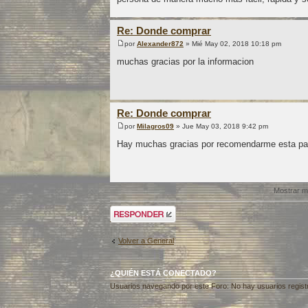
Re: Donde comprar
por
Alexander872
» Mié May 02, 2018 10:18 pm
muchas gracias por la informacion
Re: Donde comprar
por
Milagros09
» Jue May 03, 2018 9:42 pm
Hay muchas gracias por recomendarme esta pa
Mostrar m
Publicar una
respuesta
Volver a General
¿QUIÉN ESTÁ CONECTADO?
Usuarios navegando por este Foro: No hay usuarios registra