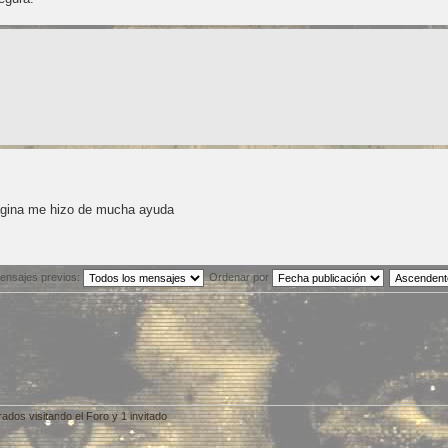
gina me hizo de mucha ayuda
ensajes previos:
Ordenar por
dos visitando el Foro y 1 invitado