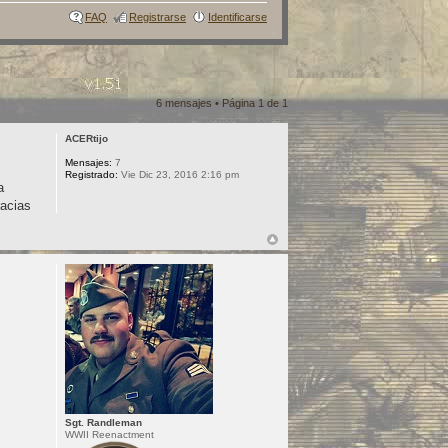
FAQ
Registrarse
Identificarse
6 mensajes • Página
1
de
1
ACERtijo
Mensajes:
7
Registrado:
Vie Dic 23, 2016 2:16 pm
a
racias
Sgt. Randleman
WWII Reenactment