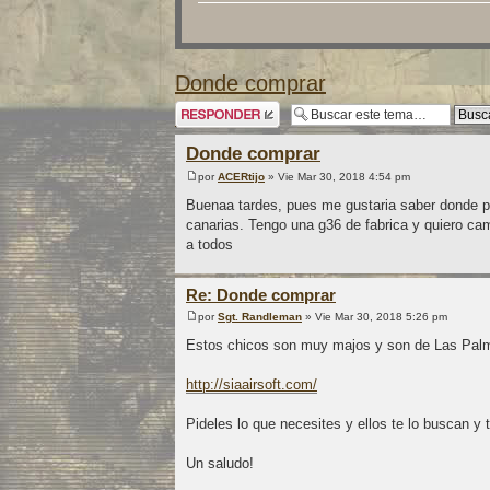
Donde comprar
Publicar una
respuesta
Donde comprar
por
ACERtijo
» Vie Mar 30, 2018 4:54 pm
Buenaa tardes, pues me gustaria saber donde po
canarias. Tengo una g36 de fabrica y quiero camb
a todos
Re: Donde comprar
por
Sgt. Randleman
» Vie Mar 30, 2018 5:26 pm
Estos chicos son muy majos y son de Las Pal
http://siaairsoft.com/
Pideles lo que necesites y ellos te lo buscan y t
Un saludo!