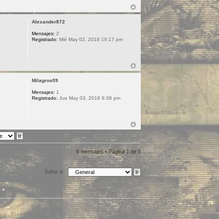
Alexander872
Mensajes:
2
Registrado:
Mié May 02, 2018 10:17 pm
Milagros09
Mensajes:
1
Registrado:
Jue May 03, 2018 9:38 pm
6 mensajes • Página
1
de
1
Saltar a: