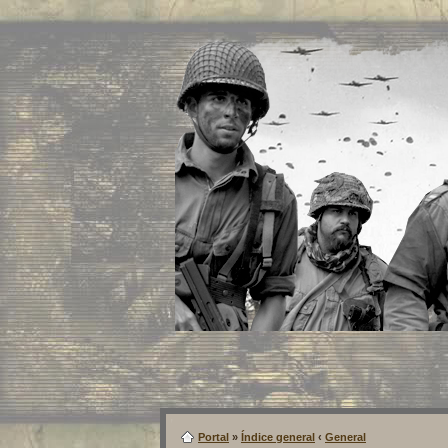
Portal
»
Índice general
‹
General