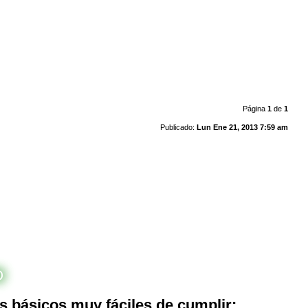
Página
1
de
1
Publicado:
Lun Ene 21, 2013 7:59 am
O
s básicos muy fáciles de cumplir: