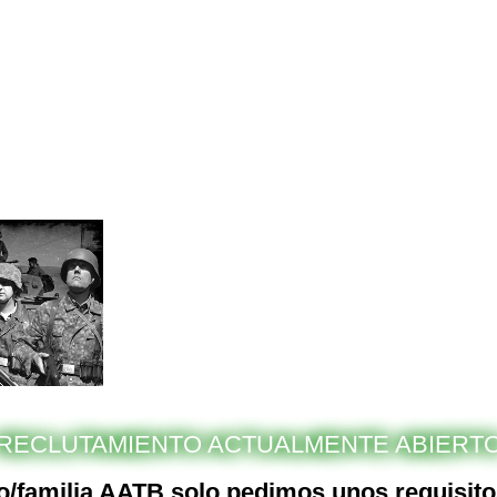
RECLUTAMIENTO ACTUALMENTE ABIERT
po/familia AATB solo pedimos unos requisito