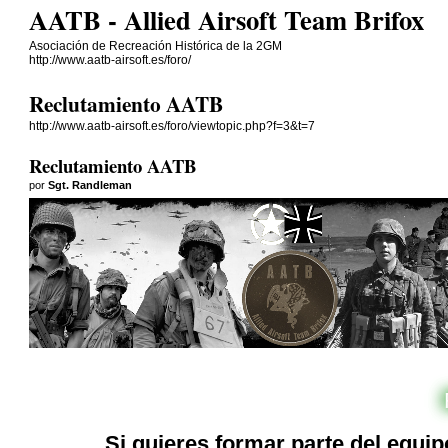
AATB - Allied Airsoft Team Brifox
Asociación de Recreación Histórica de la 2GM
http://www.aatb-airsoft.es/foro/
Reclutamiento AATB
http://www.aatb-airsoft.es/foro/viewtopic.php?f=3&t=7
Reclutamiento AATB
por
Sgt. Randleman
Si quieres formar parte del equi