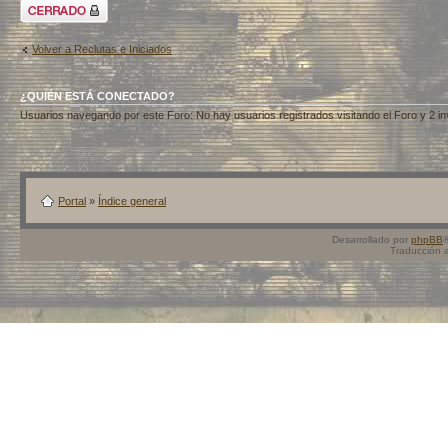
Tema cerrado
Volver a Reclutas e Iniciados
¿QUIÉN ESTÁ CONECTADO?
Usuarios navegando por este Foro: No hay usuarios registrados visitando el Foro y 2 in
Portal
»
Índice general
Desarrollado por
phpBB
Traducción 