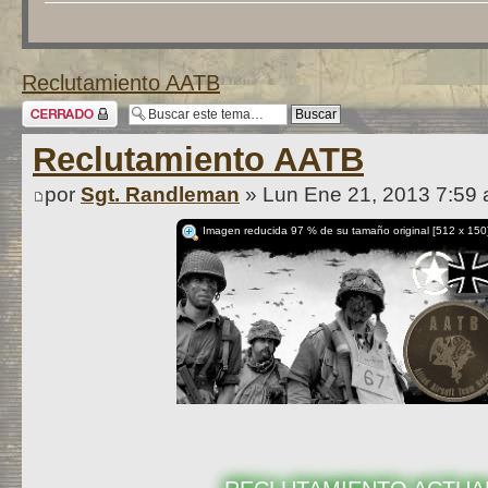
Reclutamiento AATB
Tema cerrado
Reclutamiento AATB
por
Sgt. Randleman
» Lun Ene 21, 2013 7:59
Imagen reducida 97 % de su tamaño original [512 x 150