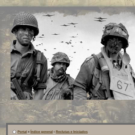
Portal
»
Índice general
‹
Reclutas e Iniciados