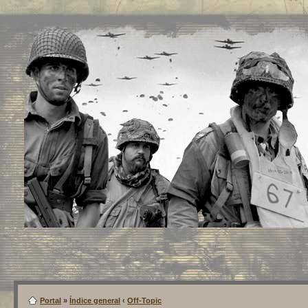
Portal
»
Índice general
‹
Off-Topic