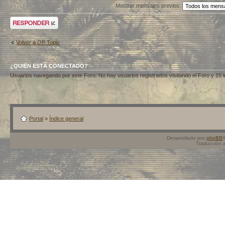
Mostrar mensajes previos:
Publicar una
respuesta
Volver a Off-Topic
¿QUIÉN ESTÁ CONECTADO?
Usuarios navegando por este Foro: No hay usuarios registrados visitando el Foro y 15 i
Portal
»
Índice general
Desarrollado por
phpBB
Traducción 