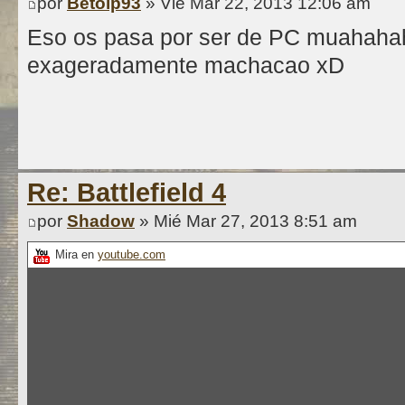
por
Betolp93
» Vie Mar 22, 2013 12:06 am
Eso os pasa por ser de PC muahahah
exageradamente machacao xD
Re: Battlefield 4
por
Shadow
» Mié Mar 27, 2013 8:51 am
Mira en
youtube.com