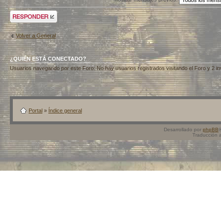
Publicar una
respuesta
Volver a General
¿QUIÉN ESTÁ CONECTADO?
Usuarios navegando por este Foro: No hay usuarios registrados visitando el Foro y 2 in
Portal
»
Índice general
Desarrollado por
phpBB
Traducción 