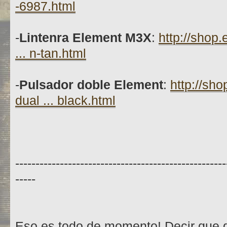
-6987.html
-
Lintenra Element M3X
:
http://shop
... n-tan.html
-
Pulsador doble Element
:
http://sh
dual ... black.html
----------------------------------------------------
-----
Eso es todo de momento! Decir que q