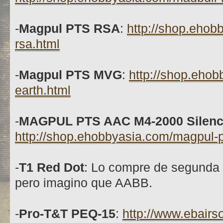
-
Magpul PTS RSA
:
http://shop.ehobb
rsa.html
-
Magpul PTS MVG
:
http://shop.ehob
earth.html
-
MAGPUL PTS AAC M4-2000 Silenc
http://shop.ehobbyasia.com/magpul-pt
-
T1 Red Dot
: Lo compre de segunda
pero imagino que AABB.
-
Pro-T&T PEQ-15
:
http://www.ebairso