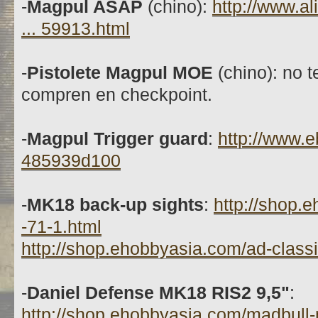
-
Magpul ASAP
(chino):
http://www.a
... 59913.html
-
Pistolete Magpul MOE
(chino): no t
compren en checkpoint.
-
Magpul Trigger guard
:
http://www.e
485939d100
-
MK18 back-up sights
:
http://shop.e
-71-1.html
http://shop.ehobbyasia.com/ad-classic
-
Daniel Defense MK18 RIS2 9,5"
:
http://shop.ehobbyasia.com/madbull-m