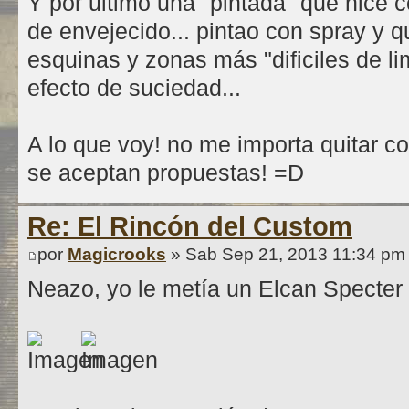
Y por ultimo una "pintada" que hice 
de envejecido... pintao con spray y q
esquinas y zonas más "dificiles de li
efecto de suciedad...
A lo que voy! no me importa quitar c
se aceptan propuestas! =D
Re: El Rincón del Custom
por
Magicrooks
» Sab Sep 21, 2013 11:34 pm
Neazo, yo le metía un Elcan Specter 