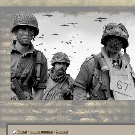
Portal
»
Índice general
‹
General