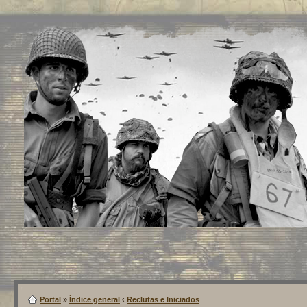
Portal
»
Índice general
‹
Reclutas e Iniciados