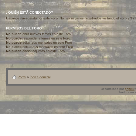
¿QUIÉN ESTÁ CONECTADO?
Usuarios navegando por este Foro: No hay usuarios registrados visitando el Foro y 3 in
PERMISOS DEL FORO
No puede
abrir nuevos temas en este Foro
No puede
responder a temas en este Foro
No puede
editar sus mensajes en este Foro
No puede
borrar sus mensajes en este Foro
No puede
enviar adjuntos en este Foro
Portal
»
Índice general
Desarrollado por
phpBB
Traducción 