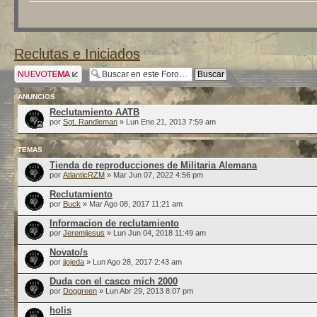
Reclutas e Iniciados
Publicar un nuevo
tema
ANUNCIOS
Reclutamiento AATB
por
Sgt. Randleman
» Lun Ene 21, 2013 7:59 am
TEMAS
Tienda de reproducciones de Militaria Alemana
por
AtlanticRZM
» Mar Jun 07, 2022 4:56 pm
Reclutamiento
por
Buck
» Mar Ago 08, 2017 11:21 am
Informacion de reclutamiento
por
Jeremijesus
» Lun Jun 04, 2018 11:49 am
Novato/s
por
jjojeda
» Lun Ago 28, 2017 2:43 am
Duda con el casco mich 2000
por
Doggreen
» Lun Abr 29, 2013 8:07 pm
holis