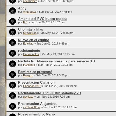
por
adeshellfire
» Jue Ene 28, 2016 6:26 pm
Andy
por
Andycuba
» Sab Sep 16, 2017 4:48 pm
Amante del PVC busca esposa
por
FrJ
» Lun Jun 26, 2017 11:07 pm
Uno más a filas
por
MrWillArch
» Sab May 13, 2017 9:15 pm
Nuevo en el equipo
por
Evaristo
» Jue Jun 01, 2017 6:49 pm
reclutamiento
por
Carlos nolas
» Vie May 19, 2017 7:15 pm
Recluta Iru Alonso se presenta para servicio XD
por
IruAlonso
» Mar Feb 14, 2017 11:03 pm
Ramirez se presenta!
por
Razgriz
» Sab Ene 28, 2017 3:28 pm
Presentación Canarion
por
Canarion1997
» Jue Dic 22, 2016 10:49 pm
Reclutamiento. Pvt. Justin Malarkey xD
por
deviluxo
» Lun Nov 14, 2016 7:09 am
Presentación Alejandro.
por
<<Thorin86>>
» Vie Jun 17, 2016 11:17 pm
Nuevo miembro, Mario