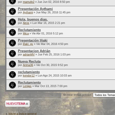
por
mamufe2
» Jue Jun 02, 2016 8:50 pm
Presentación Aythami
por
Aythami
» Jue May 26, 2016 11:45 pm
Hola, buenos dias.
por
Airos
» Lun Mar 16, 2015 2:21 pm
Reclutamiento
por
Mica
» Vie Abr 01, 2016 5:12 pm
Presentación Iñaki
por
iñaki_gv
» Vie Mar 04, 2016 4:50 pm
Presentacion Adrián
por
adrianMV
» Jue Feb 25, 2016 1:03 pm
Nueva Recluta
por
Arima36
» Vie Oct 30, 2015 9:52 pm
reclutamiento
por
kendor12
» Lun Ago 24, 2015 10:03 am
Reclutamiento
por
Lenijas
» Mar Oct 13, 2015 7:00 pm
Mostrar temas previos:
Publicar un nuevo
tema
Volver a Índice general