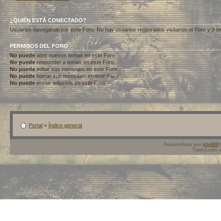
¿QUIÉN ESTÁ CONECTADO?
Usuarios navegando por este Foro: No hay usuarios registrados visitando el Foro y 3 in
PERMISOS DEL FORO
No puede
abrir nuevos temas en este Foro
No puede
responder a temas en este Foro
No puede
editar sus mensajes en este Foro
No puede
borrar sus mensajes en este Foro
No puede
enviar adjuntos en este Foro
Portal
»
Índice general
Desarrollado por
phpBB
Traducción 