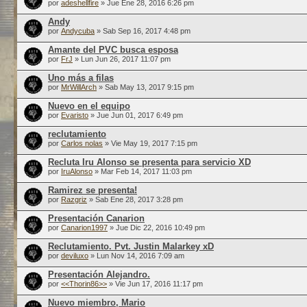
por
adeshellfire
» Jue Ene 28, 2016 6:26 pm
Andy
por
Andycuba
» Sab Sep 16, 2017 4:48 pm
Amante del PVC busca esposa
por
FrJ
» Lun Jun 26, 2017 11:07 pm
Uno más a filas
por
MrWillArch
» Sab May 13, 2017 9:15 pm
Nuevo en el equipo
por
Evaristo
» Jue Jun 01, 2017 6:49 pm
reclutamiento
por
Carlos nolas
» Vie May 19, 2017 7:15 pm
Recluta Iru Alonso se presenta para servicio XD
por
IruAlonso
» Mar Feb 14, 2017 11:03 pm
Ramirez se presenta!
por
Razgriz
» Sab Ene 28, 2017 3:28 pm
Presentación Canarion
por
Canarion1997
» Jue Dic 22, 2016 10:49 pm
Reclutamiento. Pvt. Justin Malarkey xD
por
deviluxo
» Lun Nov 14, 2016 7:09 am
Presentación Alejandro.
por
<<Thorin86>>
» Vie Jun 17, 2016 11:17 pm
Nuevo miembro, Mario