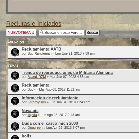
Reclutas e Iniciados
Publicar un nuevo
tema
ANUNCIOS
Reclutamiento AATB
por
Sgt. Randleman
» Lun Ene 21, 2013 7:59 am
TEMAS
Tienda de reproducciones de Militaria Alemana
por
AtlanticRZM
» Mar Jun 07, 2022 4:56 pm
Reclutamiento
por
Buck
» Mar Ago 08, 2017 11:21 am
Informacion de reclutamiento
por
Jeremijesus
» Lun Jun 04, 2018 11:49 am
Novato/s
por
jjojeda
» Lun Ago 28, 2017 2:43 am
Duda con el casco mich 2000
por
Doggreen
» Lun Abr 29, 2013 8:07 pm
holis