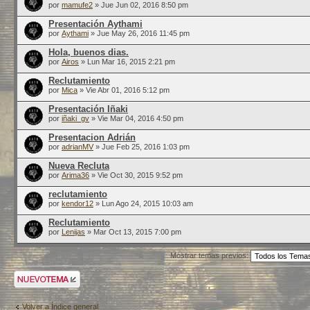
por
mamufe2
» Jue Jun 02, 2016 8:50 pm
Presentación Aythami
por
Aythami
» Jue May 26, 2016 11:45 pm
Hola, buenos dias.
por
Airos
» Lun Mar 16, 2015 2:21 pm
Reclutamiento
por
Mica
» Vie Abr 01, 2016 5:12 pm
Presentación Iñaki
por
iñaki_gv
» Vie Mar 04, 2016 4:50 pm
Presentacion Adrián
por
adrianMV
» Jue Feb 25, 2016 1:03 pm
Nueva Recluta
por
Arima36
» Vie Oct 30, 2015 9:52 pm
reclutamiento
por
kendor12
» Lun Ago 24, 2015 10:03 am
Reclutamiento
por
Lenijas
» Mar Oct 13, 2015 7:00 pm
Mostrar temas previos:
Publicar un nuevo
tema
Volver a Índice general