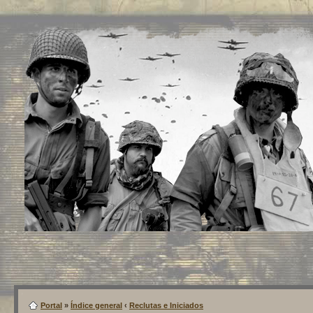
Portal
»
Índice general
‹
Reclutas e Iniciados