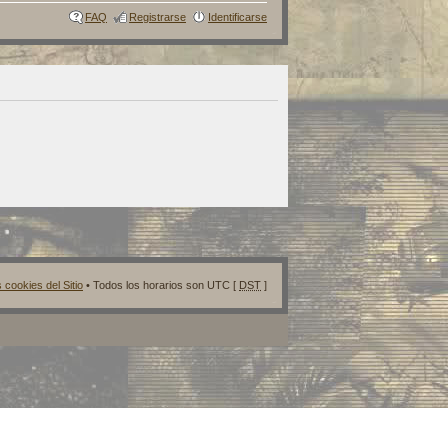
FAQ
Registrarse
Identificarse
 cookies del Sitio
• Todos los horarios son UTC [
DST
]