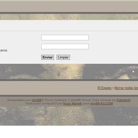
rarse.
El Equipo
•
Borrar todas las
Desarrollado por
phpBB
® Forum Software © phpBB Group Color scheme by
ColorizeIt!
Traducción al español por
Huan Manwë
para
phpBB-Es.COM