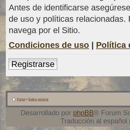
Antes de identificarse asegúrese
de uso y políticas relacionadas. 
navega por el Sitio.
Condiciones de uso
|
Política
Registrarse
Portal
»
Índice general
Desarrollado por
phpBB
® Forum So
Traducción al español