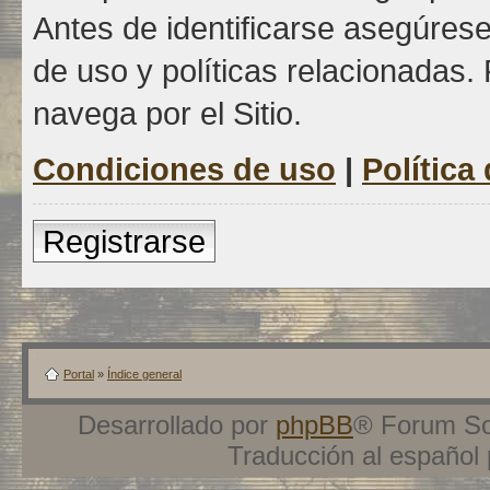
Antes de identificarse asegúrese
de uso y políticas relacionadas. 
navega por el Sitio.
Condiciones de uso
|
Política
Registrarse
Portal
»
Índice general
Desarrollado por
phpBB
® Forum So
Traducción al español