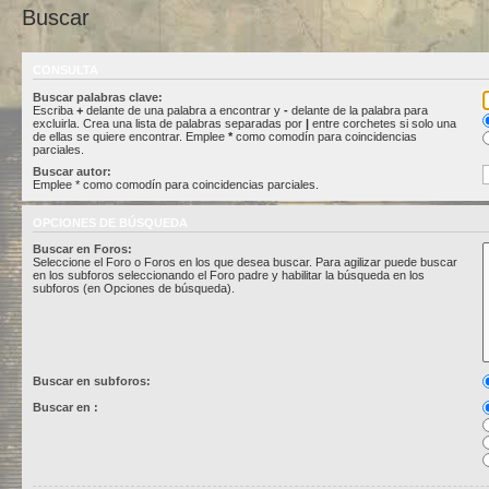
Buscar
CONSULTA
Buscar palabras clave:
Escriba
+
delante de una palabra a encontrar y
-
delante de la palabra para
excluirla. Crea una lista de palabras separadas por
|
entre corchetes si solo una
de ellas se quiere encontrar. Emplee
*
como comodín para coincidencias
parciales.
Buscar autor:
Emplee * como comodín para coincidencias parciales.
OPCIONES DE BÚSQUEDA
Buscar en Foros:
Seleccione el Foro o Foros en los que desea buscar. Para agilizar puede buscar
en los subforos seleccionando el Foro padre y habilitar la búsqueda en los
subforos (en Opciones de búsqueda).
Buscar en subforos:
Buscar en :