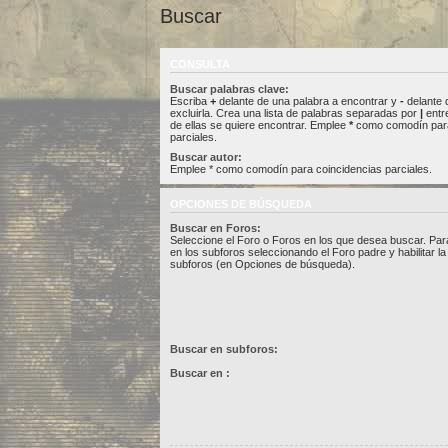
Buscar
CONSULTA
Buscar palabras clave:
Escriba
+
delante de una palabra a encontrar y
-
delante 
excluirla. Crea una lista de palabras separadas por
|
entre
de ellas se quiere encontrar. Emplee
*
como comodín para
parciales.
Buscar autor:
Emplee * como comodín para coincidencias parciales.
OPCIONES DE BÚSQUEDA
Buscar en Foros:
Seleccione el Foro o Foros en los que desea buscar. Par
en los subforos seleccionando el Foro padre y habilitar l
subforos (en Opciones de búsqueda).
Buscar en subforos:
Buscar en :