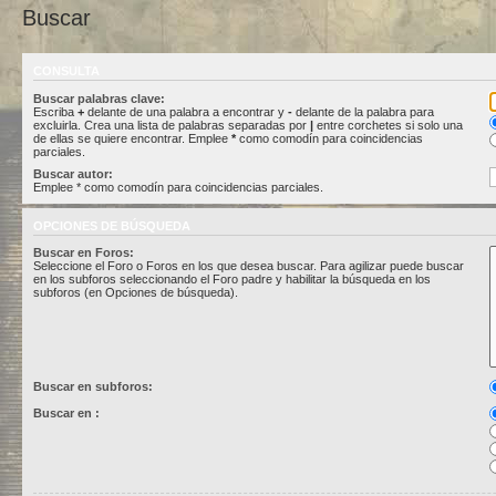
Buscar
CONSULTA
Buscar palabras clave:
Escriba
+
delante de una palabra a encontrar y
-
delante de la palabra para
excluirla. Crea una lista de palabras separadas por
|
entre corchetes si solo una
de ellas se quiere encontrar. Emplee
*
como comodín para coincidencias
parciales.
Buscar autor:
Emplee * como comodín para coincidencias parciales.
OPCIONES DE BÚSQUEDA
Buscar en Foros:
Seleccione el Foro o Foros en los que desea buscar. Para agilizar puede buscar
en los subforos seleccionando el Foro padre y habilitar la búsqueda en los
subforos (en Opciones de búsqueda).
Buscar en subforos:
Buscar en :