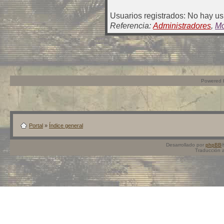
Usuarios registrados: No hay usu
Referencia:
Administradores
,
Mo
Powered
Portal
»
Índice general
Desarrollado por
phpBB
Traducción 