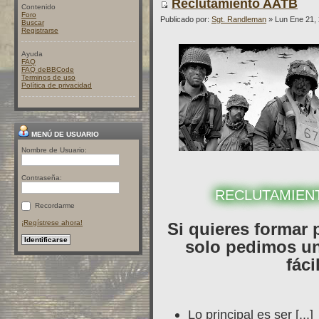
Reclutamiento AATB
Contenido
Foro
Publicado por:
Sgt. Randleman
» Lun Ene 21,
Buscar
Registrarse
Ayuda
FAQ
FAQ deBBCode
Terminos de uso
Política de privacidad
MENÚ DE USUARIO
Nombre de Usuario:
Contraseña:
RECLUTAMIEN
Recordarme
¡Regístrese ahora!
Si quieres formar 
solo pedimos un
fáci
Lo principal es ser [...]