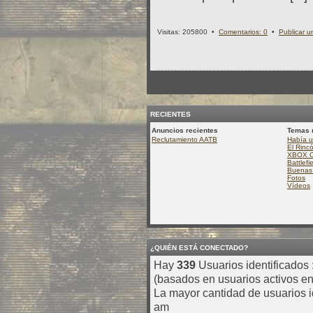
Visitas: 205800 •
Comentarios: 0
•
Publicar u
RECIENTES
Anuncios recientes
Temas 
Reclutamiento AATB
Había u
El Rinc
XBOX 
Battlefi
Buenas 
Fotos
Vídeos
¿QUIÉN ESTÁ CONECTADO?
Hay
339
Usuarios identificados :
(basados en usuarios activos en
La mayor cantidad de usuarios i
am