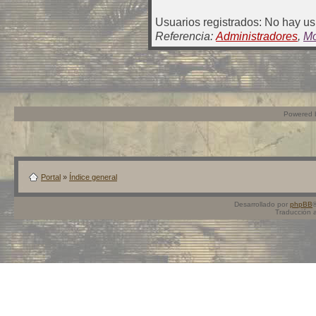
Usuarios registrados: No hay usu
Referencia:
Administradores
,
Mo
Powered
Portal
»
Índice general
Desarrollado por
phpBB
Traducción 