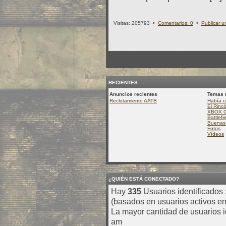
Visitas: 205793 •
Comentarios: 0
•
Publicar u
RECIENTES
Anuncios recientes
Temas 
Reclutamiento AATB
Había u
El Rinc
XBOX 
Battlefi
Buenas 
Fotos
Vídeos
¿QUIÉN ESTÁ CONECTADO?
Hay
335
Usuarios identificados :
(basados en usuarios activos en
La mayor cantidad de usuarios i
am