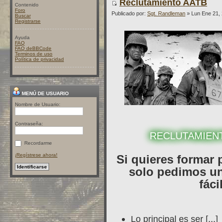
Reclutamiento AATB
Contenido
Foro
Publicado por:
Sgt. Randleman
» Lun Ene 21,
Buscar
Registrarse
Ayuda
FAQ
FAQ deBBCode
Terminos de uso
Política de privacidad
MENÚ DE USUARIO
Nombre de Usuario:
Contraseña:
RECLUTAMIEN
Recordarme
¡Regístrese ahora!
Si quieres formar 
solo pedimos un
fáci
Lo principal es ser [...]