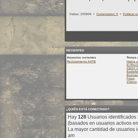
Visitas: 205806 •
Comentarios: 0
•
Publicar u
RECIENTES
Anuncios recientes
Temas 
Reclutamiento AATB
Había u
El Rinc
XBOX 
Battlefi
Buenas 
Fotos
Vídeos
¿QUIÉN ESTÁ CONECTADO?
Hay
128
Usuarios identificados :
(basados en usuarios activos en
La mayor cantidad de usuarios i
am