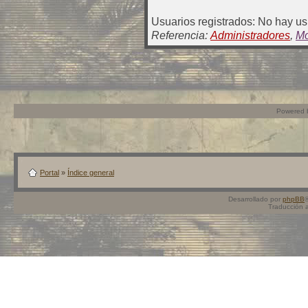
Usuarios registrados: No hay usu
Referencia:
Administradores
,
Mo
Powered
Portal
»
Índice general
Desarrollado por
phpBB
Traducción 