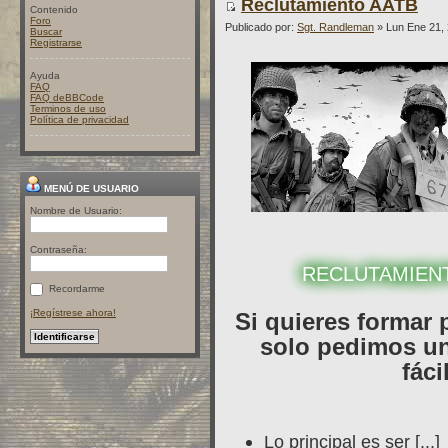
Reclutamiento AATB
Contenido
Foro
Publicado por:
Sgt. Randleman
» Lun Ene 21,
Buscar
Registrarse
Ayuda
FAQ
FAQ deBBCode
Terminos de uso
Política de privacidad
MENÚ DE USUARIO
Nombre de Usuario:
Contraseña:
RECLUTAMIEN
Recordarme
¡Regístrese ahora!
Si quieres formar 
solo pedimos un
fáci
Lo principal es ser [...]