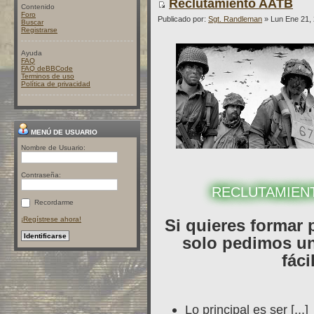
Reclutamiento AATB
Contenido
Foro
Publicado por:
Sgt. Randleman
» Lun Ene 21,
Buscar
Registrarse
Ayuda
FAQ
FAQ deBBCode
Terminos de uso
Política de privacidad
MENÚ DE USUARIO
Nombre de Usuario:
Contraseña:
RECLUTAMIEN
Recordarme
¡Regístrese ahora!
Si quieres formar 
solo pedimos un
fáci
Lo principal es ser [...]