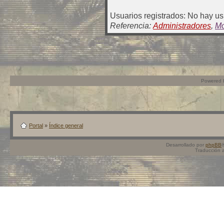
Usuarios registrados: No hay usu
Referencia:
Administradores
,
Mo
Powered
Portal
»
Índice general
Desarrollado por
phpBB
Traducción 