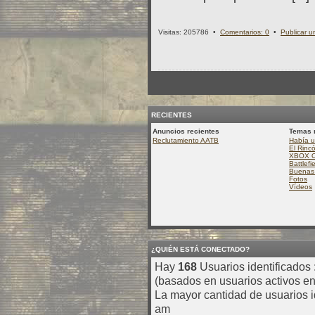
Visitas: 205786 •
Comentarios: 0
•
Publicar u
RECIENTES
Anuncios recientes
Temas 
Reclutamiento AATB
Había u
El Rinc
XBOX 
Battlefi
Buenas 
Fotos
Vídeos
¿QUIÉN ESTÁ CONECTADO?
Hay
168
Usuarios identificados :
(basados en usuarios activos en
La mayor cantidad de usuarios i
am