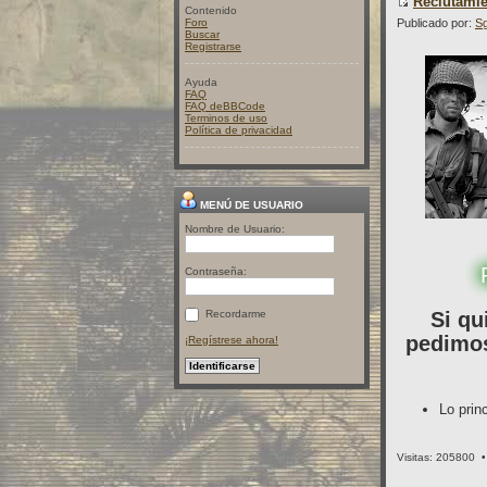
Reclutami
Contenido
Foro
Publicado por:
Sg
Buscar
Registrarse
Ayuda
FAQ
FAQ deBBCode
Terminos de uso
Política de privacidad
MENÚ DE USUARIO
Nombre de Usuario:
Contraseña:
Si qu
Recordarme
pedimos
¡Regístrese ahora!
Lo princ
Visitas: 205800 