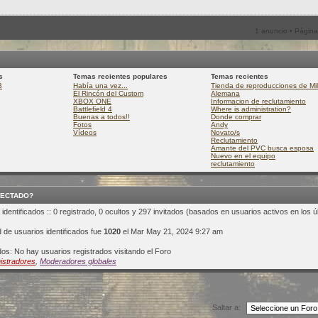
1 anuncio • Págin
s
Temas recientes populares
Temas recientes
B
Había una vez...
Tienda de reproducciones de Mili
El Rincón del Custom
Alemana
XBOX ONE
Informacion de reclutamiento
Battlefield 4
Where is administration?
Buenas a todos!!
Donde comprar
Fotos
Andy
Vídeos
Novato/s
Reclutamiento
Amante del PVC busca esposa
Nuevo en el equipo
reclutamiento
NECTADO?
identificados :: 0 registrado, 0 ocultos y 297 invitados (basados en usuarios activos en los ú
 de usuarios identificados fue
1020
el Mar May 21, 2024 9:27 am
dos: No hay usuarios registrados visitando el Foro
istradores
,
Moderadores globales
Saltar a: