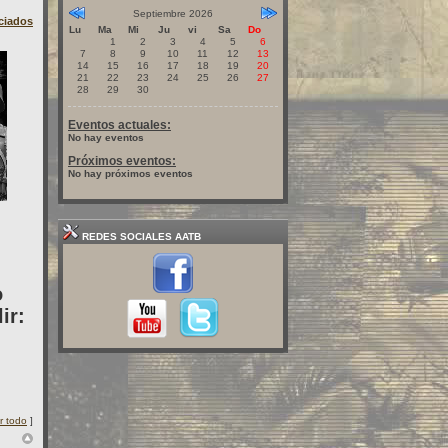
Septiembre 2026
iciados
Lu
Ma
Mi
Ju
vi
Sa
Do
1
2
3
4
5
6
7
8
9
10
11
12
13
14
15
16
17
18
19
20
21
22
23
24
25
26
27
28
29
30
Eventos actuales:
No hay eventos
Próximos eventos:
No hay próximos eventos
REDES SOCIALES AATB
o
ir:
r todo
]