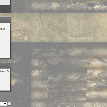
a
1
de
1
taria
ltimos 5