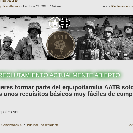
ento AATB
t. Randleman
» Lun Ene 21, 2013 7:59 am
Foro:
Reclutas e In
RECLUTAMIENTO ACTUALMENTE ABIERTO
ieres formar parte del equipo/familia AATB sol
 unos requisitos básicos muy fáciles de cumpl
ipal es ser [...]
•
Comentarios: 0
•
Publicar una respuesta
[
Lee