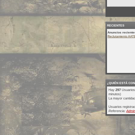
RECIENTES
Anuncios reciente
Reclutamiento AAT
¿QUIÉN ESTÁ CO
Hay
297
Usuarios 
minutos)
La mayor cantidad
Usuarios registra
Referencia:
Admin