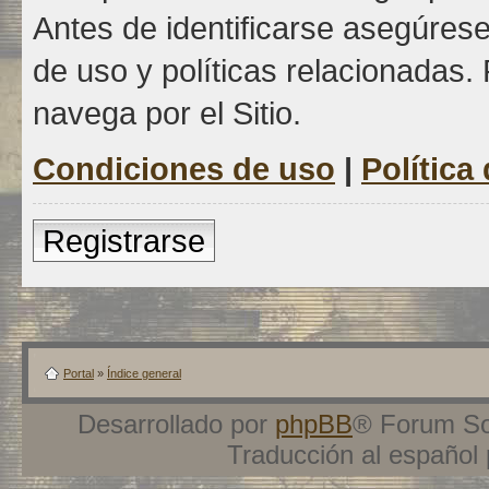
Antes de identificarse asegúrese
de uso y políticas relacionadas. 
navega por el Sitio.
Condiciones de uso
|
Política
Registrarse
Portal
»
Índice general
Desarrollado por
phpBB
® Forum So
Traducción al español