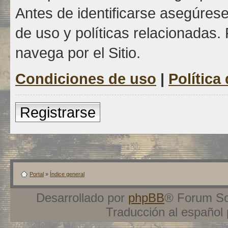
Antes de identificarse asegúrese
de uso y políticas relacionadas. 
navega por el Sitio.
Condiciones de uso
|
Política
Registrarse
Portal
»
Índice general
Desarrollado por
phpBB
® Forum So
Traducción al español