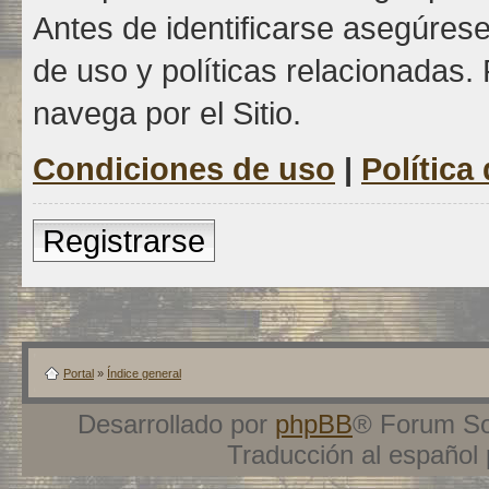
Antes de identificarse asegúrese
de uso y políticas relacionadas. 
navega por el Sitio.
Condiciones de uso
|
Política
Registrarse
Portal
»
Índice general
Desarrollado por
phpBB
® Forum So
Traducción al español