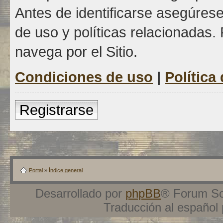
Antes de identificarse asegúrese
de uso y políticas relacionadas. 
navega por el Sitio.
Condiciones de uso
|
Política
Registrarse
Portal
»
Índice general
Desarrollado por
phpBB
® Forum So
Traducción al español