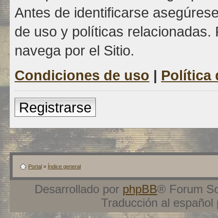
Antes de identificarse asegúrese
de uso y políticas relacionadas. 
navega por el Sitio.
Condiciones de uso
|
Política
Registrarse
Portal
»
Índice general
Desarrollado por
phpBB
® Forum So
Traducción al español