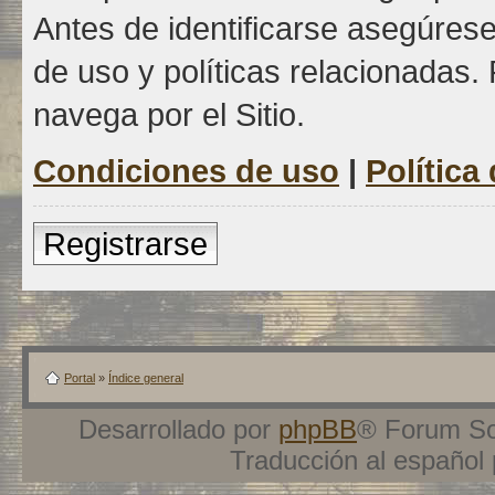
Antes de identificarse asegúrese
de uso y políticas relacionadas. 
navega por el Sitio.
Condiciones de uso
|
Política
Registrarse
Portal
»
Índice general
Desarrollado por
phpBB
® Forum So
Traducción al español