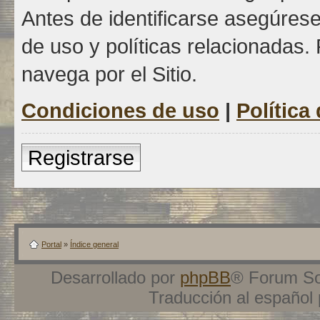
Antes de identificarse asegúrese
de uso y políticas relacionadas. 
navega por el Sitio.
Condiciones de uso
|
Política
Registrarse
Portal
»
Índice general
Desarrollado por
phpBB
® Forum So
Traducción al español