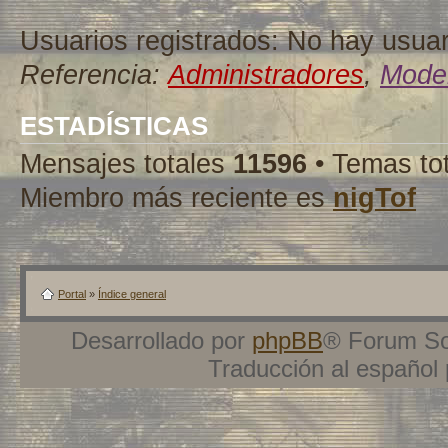
Usuarios registrados: No hay usuari
Referencia:
Administradores
,
Moder
ESTADÍSTICAS
Mensajes totales
11596
• Temas to
Miembro más reciente es
nigTof
Portal
»
Índice general
Desarrollado por
phpBB
® Forum So
Traducción al español