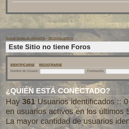
Buscar temas sin respuesta
•
Ver temas activos
Este Sitio no tiene Foros
IDENTIFICARSE
•
REGISTRARSE
Nombre de Usuario:
Contraseña:
¿QUIÉN ESTÁ CONECTADO?
Hay
361
Usuarios identificados :: 0
en usuarios activos en los últimos 
La mayor cantidad de usuarios iden