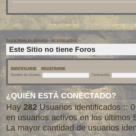
Buscar temas sin respuesta
•
Ver temas activos
Este Sitio no tiene Foros
IDENTIFICARSE
•
REGISTRARSE
Nombre de Usuario:
Contraseña:
¿QUIÉN ESTÁ CONECTADO?
Hay
282
Usuarios identificados :: 0
en usuarios activos en los últimos 
La mayor cantidad de usuarios iden