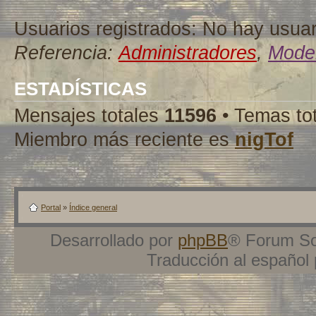
Usuarios registrados: No hay usuari
Referencia:
Administradores
,
Moder
ESTADÍSTICAS
Mensajes totales
11596
• Temas to
Miembro más reciente es
nigTof
Portal
»
Índice general
Desarrollado por
phpBB
® Forum So
Traducción al español