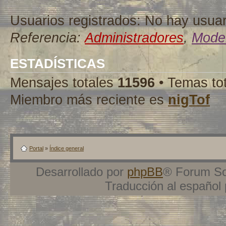
Usuarios registrados: No hay usuari
Referencia:
Administradores
,
Moder
ESTADÍSTICAS
Mensajes totales
11596
• Temas to
Miembro más reciente es
nigTof
Portal
»
Índice general
Desarrollado por
phpBB
® Forum So
Traducción al español