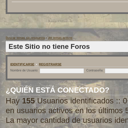
Buscar temas sin respuesta
•
Ver temas activos
Este Sitio no tiene Foros
IDENTIFICARSE
•
REGISTRARSE
Nombre de Usuario:
Contraseña:
¿QUIÉN ESTÁ CONECTADO?
Hay
155
Usuarios identificados :: 0
en usuarios activos en los últimos 
La mayor cantidad de usuarios iden