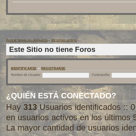
Buscar temas sin respuesta
•
Ver temas activos
Este Sitio no tiene Foros
IDENTIFICARSE
•
REGISTRARSE
Nombre de Usuario:
Contraseña:
¿QUIÉN ESTÁ CONECTADO?
Hay
313
Usuarios identificados :: 0
en usuarios activos en los últimos 
La mayor cantidad de usuarios iden