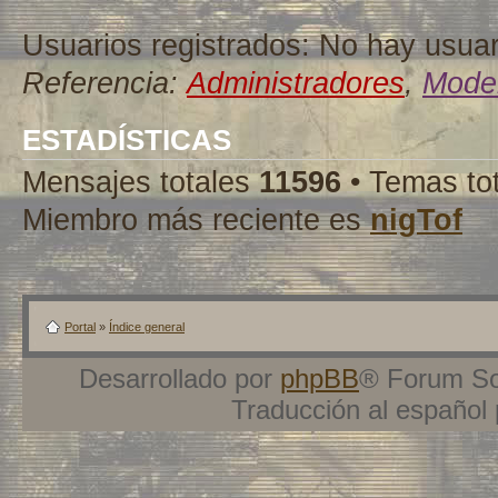
Usuarios registrados: No hay usuari
Referencia:
Administradores
,
Moder
ESTADÍSTICAS
Mensajes totales
11596
• Temas to
Miembro más reciente es
nigTof
Portal
»
Índice general
Desarrollado por
phpBB
® Forum So
Traducción al español