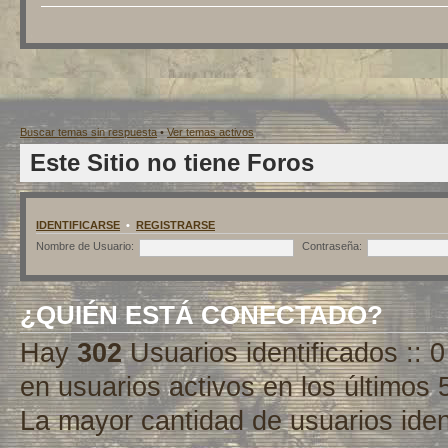
Buscar temas sin respuesta
•
Ver temas activos
Este Sitio no tiene Foros
IDENTIFICARSE
•
REGISTRARSE
Nombre de Usuario:
Contraseña:
¿QUIÉN ESTÁ CONECTADO?
Hay
302
Usuarios identificados :: 0
en usuarios activos en los últimos 
La mayor cantidad de usuarios iden