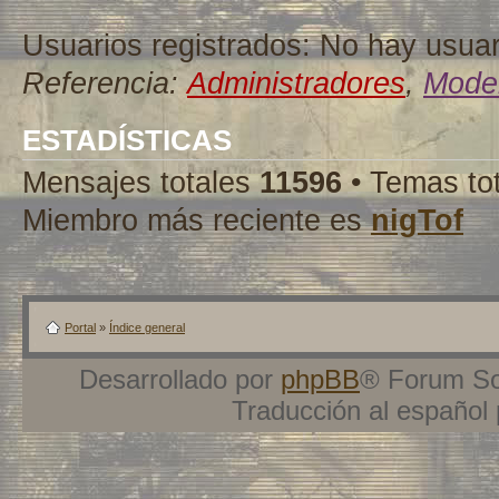
Usuarios registrados: No hay usuari
Referencia:
Administradores
,
Moder
ESTADÍSTICAS
Mensajes totales
11596
• Temas to
Miembro más reciente es
nigTof
Portal
»
Índice general
Desarrollado por
phpBB
® Forum So
Traducción al español