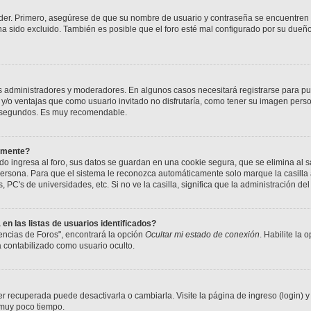
eder. Primero, asegúrese de que su nombre de usuario y contraseña se encuentren 
 sido excluido. También es posible que el foro esté mal configurado por su dueño 
os administradores y moderadores. En algunos casos necesitará registrarse para pu
 y/o ventajas que como usuario invitado no disfrutaría, como tener su imagen pers
os segundos. Es muy recomendable.
camente?
o ingresa al foro, sus datos se guardan en una cookie segura, que se elimina al sal
ersona. Para que el sistema le reconozca automáticamente solo marque la casilla a
, PC's de universidades, etc. Si no ve la casilla, significa que la administración del
n las listas de usuarios identificados?
encias de Foros", encontrará la opción
Ocultar mi estado de conexión
. Habilite la
 contabilizado como usuario oculto.
r recuperada puede desactivarla o cambiarla. Visite la página de ingreso (login) y
 muy poco tiempo.