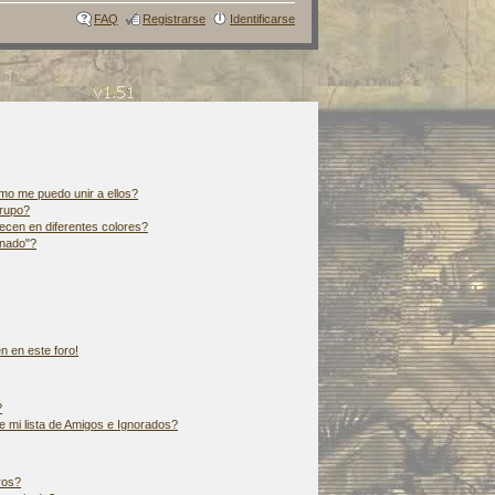
FAQ
Registrarse
Identificarse
o me puedo unir a ellos?
rupo?
cen en diferentes colores?
inado"?
n en este foro!
?
 mi lista de Amigos e Ignorados?
ros?