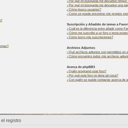
¿Por qué mi búsqueda me devuelve ningún 
¿Por qué mi búsqueda me devuelve una pág
¿Cómo busco usuarios?
¿Como se puede encontrar mis propios me
a?
Suscripción y Añadido de temas a Favor
¿Cuál es la diferencia entre añadir como Fa
¿Cómo me suscribo a un foro o tema especí
¿Cómo borro mis suscripciones?
 temas?
Archivos Adjuntos
¿Qué archivos adjuntos son permitidos en e
¿Cómo encuentro todos mis archivos adjun
Acerca de phpBB3
¿Quién programó este foro?
¿Por qué este foro no tiene tal cosa?
¿Con quién se puede contactar acerca de ab
el registro