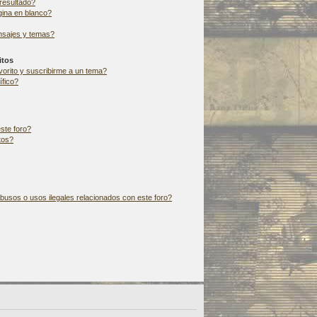
resultado?
ina en blanco?
nsajes y temas?
itos
vorito y suscribirme a un tema?
fico?
ste foro?
tos?
usos o usos ilegales relacionados con este foro?