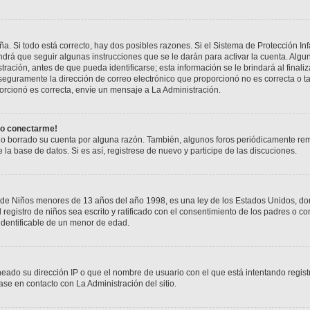
a. Si todo está correcto, hay dos posibles razones. Si el Sistema de Protección In
drá que seguir algunas instrucciones que se le darán para activar la cuenta. Alg
ación, antes de que pueda identificarse; esta información se le brindará al finaliza
 seguramente la dirección de correo electrónico que proporcionó no es correcta o ta
orcionó es correcta, envíe un mensaje a La Administración.
do conectarme!
o o borrado su cuenta por alguna razón. También, algunos foros periódicamente r
 la base de datos. Si es así, registrese de nuevo y participe de las discuciones.
 Niños menores de 13 años del año 1998, es una ley de los Estados Unidos, donde s
l registro de niños sea escrito y ratificado con el consentimiento de los padres o 
 identificable de un menor de edad.
neado su dirección IP o que el nombre de usuario con el que está intentando regist
se en contacto con La Administración del sitio.