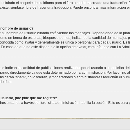
instalado el paquete de su idioma para el foro o nadie ha creado una traducción. P
xiste, siéntase libre de hacer una traducción. Puede encontrar más información en e
 nombre de usuario?
 nombre de usuario cuando esté viendo los mensajes. Dependiendo de la plantilla
mente en forma de estrellas, bloques o puntos, indicando la cantidad de mensajes pu
nocida como avatar y generalmente es única o personal para cada usuario. Es la
En caso de que no este disponible la opción de avatar, comuníquese con La Admin
 indican la cantidad de publicaciones realizadas por el usuario o la posición del
ango directamente ya que está determinado por la administración. Por favor, no ab
onsideran "spam", no lo toleran, y moderadores o administradores reducirán el núm
el foro.
 usuario, ¡me pide que me registre!
os usuarios a través del foro, si la administración habilita la opción. Esto es para