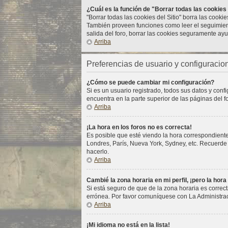
¿Cuál es la función de "Borrar todas las cookies 
"Borrar todas las cookies del Sitio" borra las cook
También proveen funciones como leer el seguimiento
salida del foro, borrar las cookies seguramente ay
Arriba
Preferencias de usuario y configuracio
¿Cómo se puede cambiar mi configuración?
Si es un usuario registrado, todos sus datos y conf
encuentra en la parte superior de las páginas del f
Arriba
¡La hora en los foros no es correcta!
Es posible que esté viendo la hora correspondiente 
Londres, París, Nueva York, Sydney, etc. Recuerde
hacerlo.
Arriba
Cambié la zona horaria en mi perfil, ¡pero la hora
Si está seguro de que de la zona horaria es correct
errónea. Por favor comuníquese con La Administrac
Arriba
¡Mi idioma no está en la lista!