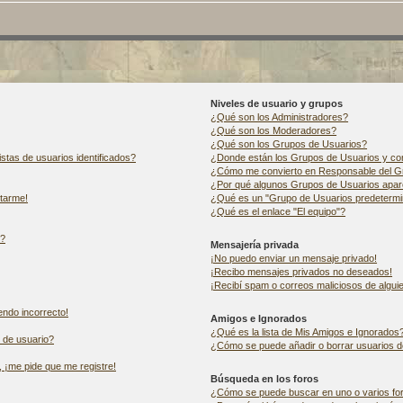
Niveles de usuario y grupos
¿Qué son los Administradores?
¿Qué son los Moderadores?
¿Qué son los Grupos de Usuarios?
stas de usuarios identificados?
¿Donde están los Grupos de Usuarios y com
¿Cómo me convierto en Responsable del G
¿Por qué algunos Grupos de Usuarios apare
ctarme!
¿Qué es un "Grupo de Usuarios predeterm
¿Qué es el enlace "El equipo"?
"?
Mensajería privada
¡No puedo enviar un mensaje privado!
¡Recibo mensajes privados no deseados!
¡Recibí spam o correos maliciosos de alguie
iendo incorrecto!
Amigos e Ignorados
¿Qué es la lista de Mis Amigos e Ignorados
 de usuario?
¿Cómo se puede añadir o borrar usuarios de
, ¡me pide que me registre!
Búsqueda en los foros
¿Cómo se puede buscar en uno o varios fo