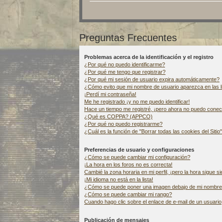
Preguntas Frecuentes
Problemas acerca de la identificación y el registro
¿Por qué no puedo identificarme?
¿Por qué me tengo que registrar?
¿Por qué mi sesión de usuario expira automáticamente?
¿Cómo evito que mi nombre de usuario aparezca en las li
¡Perdí mi contraseña!
Me he registrado ¡y no me puedo identificar!
Hace un tiempo me registré, ¡pero ahora no puedo cone
¿Qué es COPPA? (APPCO)
¿Por qué no puedo registrarme?
¿Cuál es la función de "Borrar todas las cookies del Sitio
Preferencias de usuario y configuraciones
¿Cómo se puede cambiar mi configuración?
¡La hora en los foros no es correcta!
Cambié la zona horaria en mi perfil, ¡pero la hora sigue s
¡Mi idioma no está en la lista!
¿Cómo se puede poner una imagen debajo de mi nombre
¿Cómo se puede cambiar mi rango?
Cuando hago clic sobre el enlace de e-mail de un usuario
Publicación de mensajes