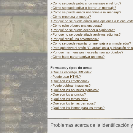
¿Cómo se puede publicar un mensaje en el foro?
¿Cómo se puede editar o borrar un mensaje?
¿Cómo se puede añadir una firma a mi mensaje?
¿Cómo creo una encuesta?
¿Por qué no se puede añadir más opciones a la encuest
¿Cómo edito o borro una encuesta?
¿Por qué no se puede acceder a algún foro?
¿Por qué no se puede añadir archivos adjuntos?
¿Por qué recibí una advertencia?
¿Cómo se puede reportar un mensaje a un moderador?
¿Para qué sirve el botón "Guardar" en la publicación de
¿Por qué mis mensajes necesitan ser aprobados?
¿Cómo hago para reactivar un tema?
Formatos y tipos de temas
¿Qué es el código BBCode?
¿Puedo usar HTML?
¿Qué son los emoticonos?
¿Puedo publicar imagenes?
¿Qué son los anuncios globales?
¿Qué son los anuncios?
¿Qué son los temas fijos?
¿Qué son los temas cerrados?
¿Qué son los iconos para los temas?
Problemas acerca de la identificación y 