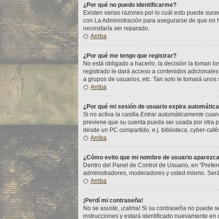
¿Por qué no puedo identificarme?
Existen varias razones por lo cuál esto puede suc
con La Administración para asegurarse de que no ha
necesitaría ser reparado.
Arriba
¿Por qué me tengo que registrar?
No está obligado a hacerlo, la decisión la toman l
registrado le dará acceso a contenidos adicionales
a grupos de usuarios, etc. Tan solo le tomará un
Arriba
¿Por qué mi sesión de usuario expira automáti
Si no activa la casilla
Entrar automáticamente
cuand
previene que su cuenta pueda ser usada por otra p
desde un PC compartido, e.j. biblioteca, cyber-cafés
Arriba
¿Cómo evito que mi nombre de usuario aparezca e
Dentro del Panel de Control de Usuario, en "Prefer
administradores, moderadores y usted mismo. Será
Arriba
¡Perdí mi contraseña!
No se asuste, ¡calma! Si su contraseña no puede se
instrucciones y estará identificado nuevamente en