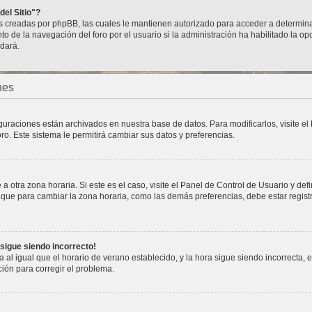
del Sitio"?
ies creadas por phpBB, las cuales le mantienen autorizado para acceder a determina
 de la navegación del foro por el usuario si la administración ha habilitado la op
udará.
nes
iguraciones están archivados en nuestra base de datos. Para modificarlos, visite el
oro. Este sistema le permitirá cambiar sus datos y preferencias.
a otra zona horaria. Si este es el caso, visite el Panel de Control de Usuario y def
 que para cambiar la zona horaria, como las demás preferencias, debe estar regist
 sigue siendo incorrecto!
a al igual que el horario de verano establecido, y la hora sigue siendo incorrecta,
ión para corregir el problema.