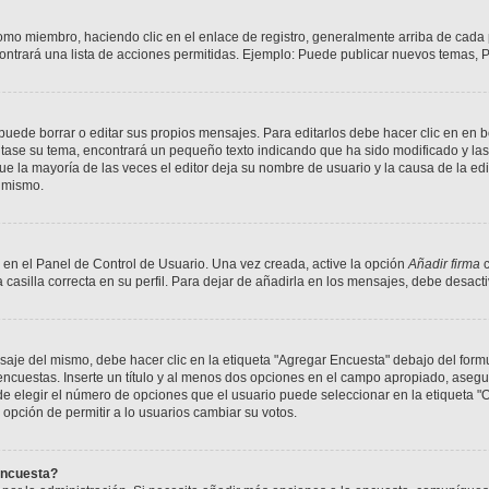
como miembro, haciendo clic en el enlace de registro, generalmente arriba de cada
ontrará una lista de acciones permitidas. Ejemplo: Puede publicar nuevos temas, P
uede borrar o editar sus propios mensajes. Para editarlos debe hacer clic en en 
ditase su tema, encontrará un pequeño texto indicando que ha sido modificado y las
ue la mayoría de las veces el editor deja su nombre de usuario y la causa de la e
 mismo.
 en el Panel de Control de Usuario. Una vez creada, active la opción
Añadir firma
c
 casilla correcta en su perfil. Para dejar de añadirla en los mensajes, debe desact
je del mismo, debe hacer clic en la etiqueta "Agregar Encuesta" debajo del formular
ncuestas. Inserte un título y al menos dos opciones en el campo apropiado, aseg
e elegir el número de opciones que el usuario puede seleccionar en la etiqueta "Op
a opción de permitir a lo usuarios cambiar su votos.
encuesta?